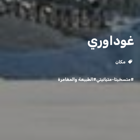
غوداوري
مكان
#متسخيتا-متيانيتي
#الطبيعة والمغامرة