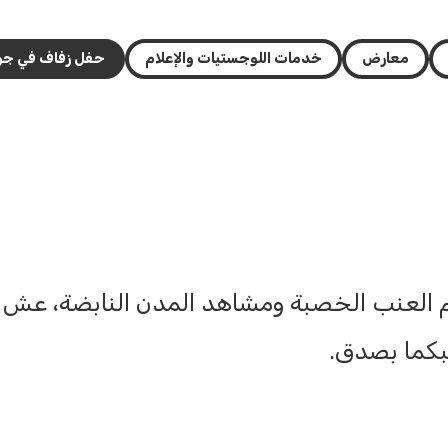
معارض
خدمات اللوجستيات والإعلام
حفل زفاف في جو
روم العنب الخصبة ومشاهد المدن النابضة، عش
كما بصدق.