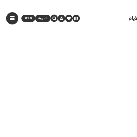
يام
العربية
USD