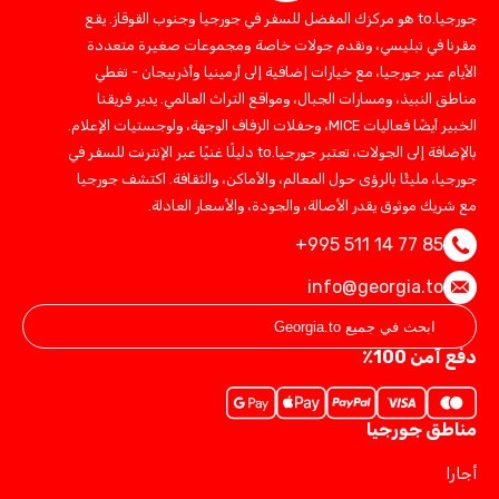
جورجيا.to هو مركزك المفضل للسفر في جورجيا وجنوب القوقاز. يقع
مقرنا في تبليسي، ونقدم جولات خاصة ومجموعات صغيرة متعددة
الأيام عبر جورجيا، مع خيارات إضافية إلى أرمينيا وأذربيجان - تغطي
مناطق النبيذ، ومسارات الجبال، ومواقع التراث العالمي. يدير فريقنا
الخبير أيضًا فعاليات MICE، وحفلات الزفاف الوجهة، ولوجستيات الإعلام.
بالإضافة إلى الجولات، تعتبر جورجيا.to دليلًا غنيًا عبر الإنترنت للسفر في
جورجيا، مليئًا بالرؤى حول المعالم، والأماكن، والثقافة. اكتشف جورجيا
مع شريك موثوق يقدر الأصالة، والجودة، والأسعار العادلة.
+995 511 14 77 85
info@georgia.to
دفع آمن 100٪
مناطق جورجيا
أجارا