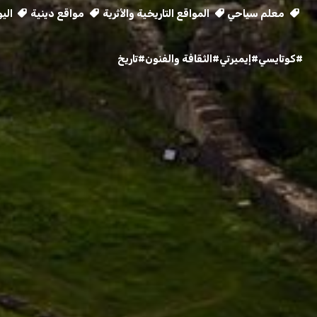
معلم سياحي
المواقع التاريخية والأثرية
مواقع دينية
الي
#كوتايسي
#إيميرتي
#الثقافة والفنون
#تاريخ