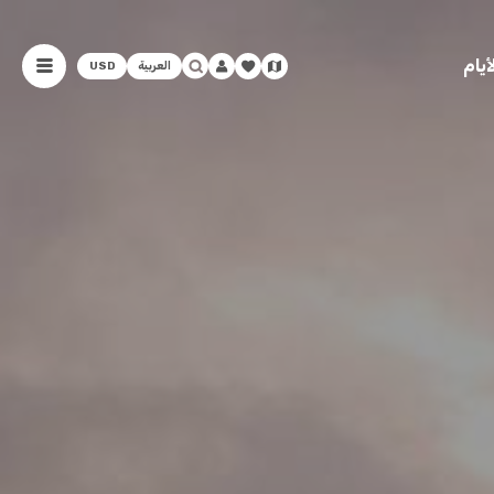
يام
العربية
USD