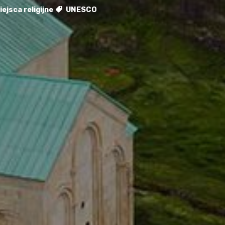
ejsca religijne
UNESCO