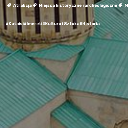
Atrakcja
Miejsca historyczne i archeologiczne
Mi
#Kutaisi
#Imereti
#Kultura i Sztuka
#Historia