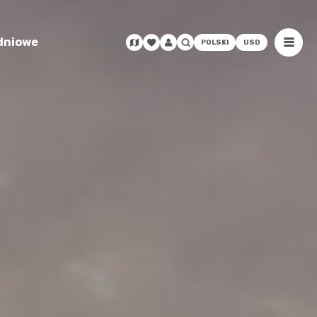
odniowe
POLSKI
USD