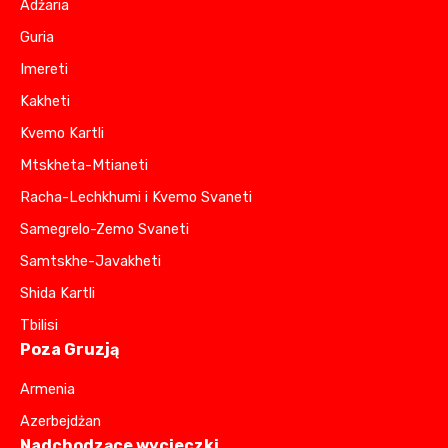
Adżaria
Guria
Imereti
Kakheti
Kvemo Kartli
Mtskheta-Mtianeti
Racha-Lechkhumi i Kvemo Svaneti
Samegrelo-Zemo Svaneti
Samtskhe-Javakheti
Shida Kartli
Tbilisi
Poza Gruzją
Armenia
Azerbejdżan
Nadchodzące wycieczki