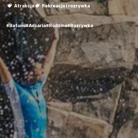
Atrakcja
Rekreacja i rozrywka
#Batumi
#Adżaria
#Rodzina
#Rozrywka