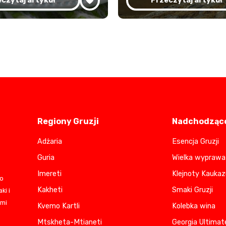
czytaj artykuł
Przeczytaj artykuł
Regiony Gruzji
Nadchodzące
Adżaria
Esencja Gruzji
Guria
Wielka wyprawa 
Imereti
Klejnoty Kaukaz
do
Kakheti
Smaki Gruzji
ki i
ami
Kvemo Kartli
Kolebka wina
Mtskheta-Mtianeti
Georgia Ultimat