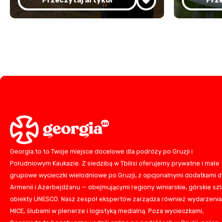
Przeczytaj artykuł
Prze
Georgia.to to Twoje miejsce docelowe dla podróży po Gruzji i
Południowym Kaukazie. Z siedzibą w Tbilisi oferujemy prywatne i małe
grupowe wycieczki wielodniowe po Gruzji, z opcjonalnymi dodatkami 
Armenii i Azerbejdżanu — obejmującymi regiony winiarskie, górskie szla
obiekty UNESCO. Nasz zespół ekspertów zarządza również wydarzeni
MICE, ślubami w plenerze i logistyką medialną. Poza wycieczkami,