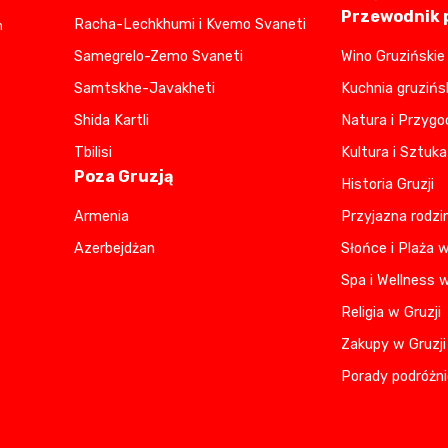
Przewodnik p
Racha-Lechkhumi i Kvemo Svaneti
m
Samegrelo-Zemo Svaneti
Wino Gruzińskie
Samtskhe-Javakheti
Kuchnia gruzińs
Shida Kartli
Natura i Przygo
Tbilisi
Kultura i Sztuka
Poza Gruzją
Historia Gruzji
Armenia
Przyjazna rodzi
Azerbejdżan
Słońce i Plaża w
Spa i Wellness w
Religia w Gruzji
Zakupy w Gruzji
Porady podróżni