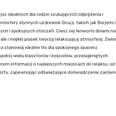
jsc idealnych dla rodzin szukających odprężenia i
osfery słynnych uzdrowisk Gruzji, takich jak Borjomi i
ch i spokojnych otoczeń. Ciesz się leniwymi dniami na
le i miękki piasek tworzą relaksującą atmosferę. Zielo
 stanowią idealne tło dla spokojnego spaceru
okój wielu klasztorów i kościołów, przesiąkniętych
inom informacji o najlepszych miejscach do relaksu, od
urorty, zapewniając odświeżające doświadczenie zarówn