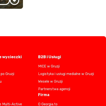
 wycieczki
B2B i Usługi
MICE w Gruzji
po Gruzji
Logistyka i usługi medialne w Gruzji
u
Wesele w Gruzji
Partnerstwa agencji
Firma
e Multi-Active
O Georgia.to