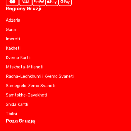
Regiony Gruzji
Adżaria
Guria
Imereti
Kakheti
Kvemo Kartli
Mtskheta-Mtianeti
Racha-Lechkhumi i Kvemo Svaneti
Samegrelo-Zemo Svaneti
Samtskhe-Javakheti
Shida Kartli
Tbilisi
Poza Gruzją