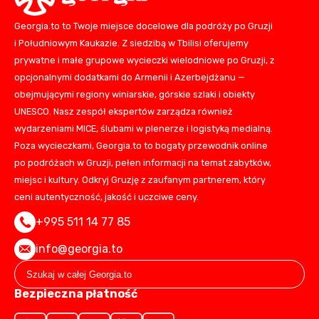
Georgia.to to Twoje miejsce docelowe dla podróży po Gruzji
i Południowym Kaukazie. Z siedzibą w Tbilisi oferujemy
prywatne i małe grupowe wycieczki wielodniowe po Gruzji, z
opcjonalnymi dodatkami do Armenii i Azerbejdżanu —
obejmującymi regiony winiarskie, górskie szlaki i obiekty
UNESCO. Nasz zespół ekspertów zarządza również
wydarzeniami MICE, ślubami w plenerze i logistyką medialną.
Poza wycieczkami, Georgia.to to bogaty przewodnik online
po podróżach w Gruzji, pełen informacji na temat zabytków,
miejsc i kultury. Odkryj Gruzję z zaufanym partnerem, który
ceni autentyczność, jakość i uczciwe ceny.
+995 511 14 77 85
info@georgia.to
Bezpieczna płatność