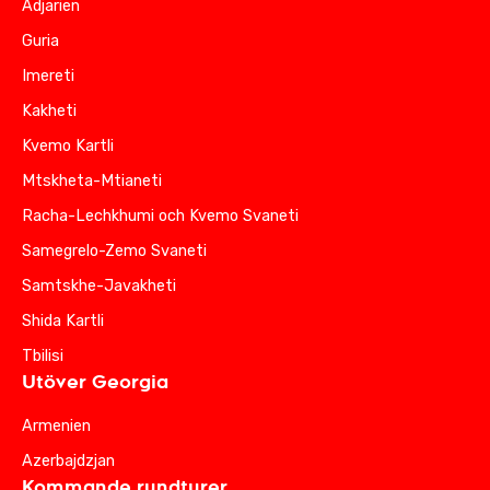
Adjarien
Guria
Imereti
Kakheti
Kvemo Kartli
Mtskheta-Mtianeti
Racha-Lechkhumi och Kvemo Svaneti
Samegrelo-Zemo Svaneti
Samtskhe-Javakheti
Shida Kartli
Tbilisi
Utöver Georgia
Armenien
Azerbajdzjan
Kommande rundturer