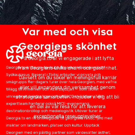
Var med och visa
Georgiens skönhet
På Georgia.to är vi engagerade i att lyfta
fram Georgiens unika charm och gästfrihet.
Georgia.to är din go-to-hubb för resor i Georgien och
Sydkaukasus. Baserat i Tbilisi erbjuder vi privata och
Oavsett om du söker en meningsfull karriär
smågrupps fler-dagars turer över hela Georgien, med valfria
eller vill expandera din verksamhet genom
tillägg till Armenien och Azerbajdzjan — som täcker
strategiska samarbeten, inbjuder vi dig att bli
vinregioner, bergsstigar och UNESCO:s världsarv. Vårt
expertteam hanterar också MICE-evenemang,
en del av vår resa för att leverera
destinationbröllop och medielogistik. Utöver turer är
exceptionella reseupplevelser.
Georgia.to en rik onlineguide till georgiska resor, fylld med
insikter om landmärken, platser och kultur. Upptäck
Georgien med en pålitlig partner som värdesätter äkthet,