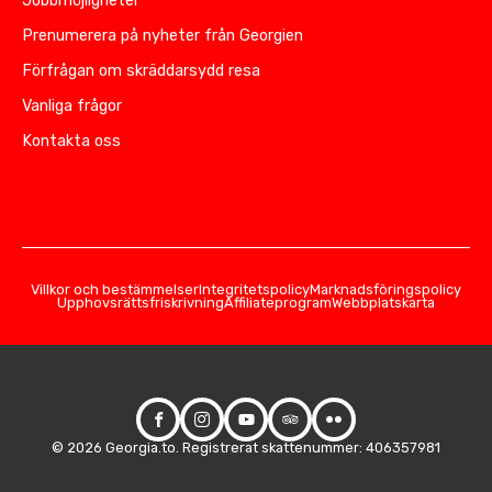
Jobbmöjligheter
Prenumerera på nyheter från Georgien
Förfrågan om skräddarsydd resa
Vanliga frågor
Kontakta oss
Villkor och bestämmelser
Integritetspolicy
Marknadsföringspolicy
Upphovsrättsfriskrivning
Affiliateprogram
Webbplatskarta
© 2026 Georgia.to. Registrerat skattenummer: 406357981