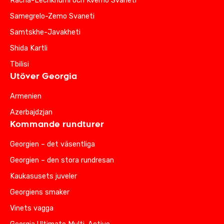
Racha-Lechkhumi och Kvemo Svaneti
Samegrelo-Zemo Svaneti
Samtskhe-Javakheti
Shida Kartli
Tbilisi
Utöver Georgia
Armenien
Azerbajdzjan
Kommande rundturer
Georgien – det väsentliga
Georgien – den stora rundresan
Kaukasusets juveler
Georgiens smaker
Vinets vagga