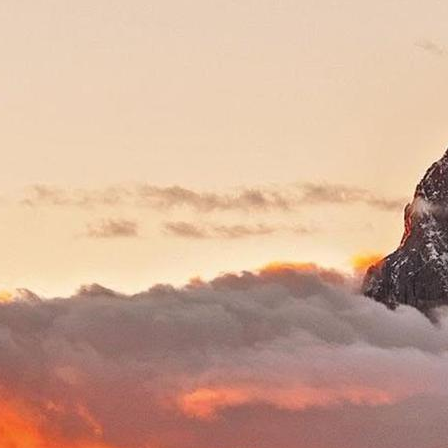
relevanta uppgifter till
supplier@georgia.to. Inkludera
information om dina tjänster,
tillgänglighet och tidigare erfarenhet
inom turismsektorn.
supplier@georgia.to