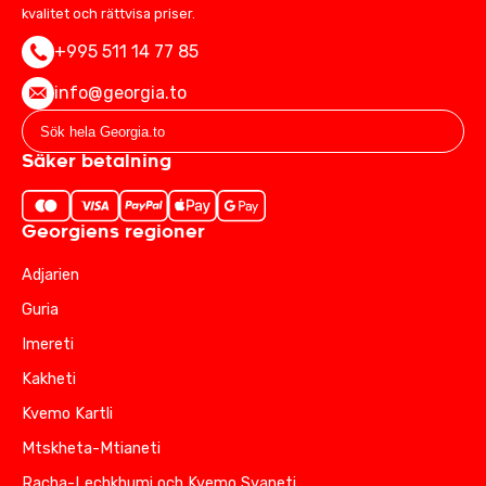
kvalitet och rättvisa priser.
+995 511 14 77 85
info@georgia.to
Säker betalning
Georgiens regioner
Adjarien
Guria
Imereti
Kakheti
Kvemo Kartli
Mtskheta-Mtianeti
Racha-Lechkhumi och Kvemo Svaneti