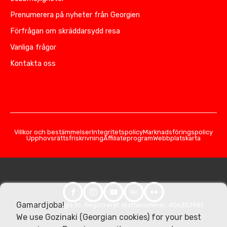
Prenumerera på nyheter från Georgien
Förfrågan om skräddarsydd resa
Vanliga frågor
Kontakta oss
Villkor och bestämmelser
Integritetspolicy
Marknadsföringspolicy
Upphovsrättsfriskrivning
Affiliateprogram
Webbplatskarta
Gamardjoba!
© 2026 Georgia.to. Registrerat skattenummer: 406357981
We use Gozinaki (Georgian cookies) for your best