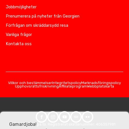
Jobbmöjligheter
Prenumerera på nyheter från Georgien
Förfrågan om skräddarsydd resa
Vanliga frågor
Kontakta oss
Villkor och bestämmelser
Integritetspolicy
Marknadsföringspolicy
Upphovsrättsfriskrivning
Affiliateprogram
Webbplatskarta
Gamardjoba!
© 2026 Georgia.to. Registrerat skattenummer: 406357981