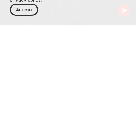
Accept
Georgien
Resmål
Azerbajdzjan
Ateshgah Fire Temple
Ateshgah Fire Temple, beläget i bosättningen
Surakhani nära Baku i Azerbajdzjan, är ett
arkitektoniskt smycke genomsyrat av forntida
religiös historia. Templet, känt för sin eviga låga
som drevs av naturgasventiler, har i århundraden
varit en plats för dyrkan för zoroastrier och
hinduer.