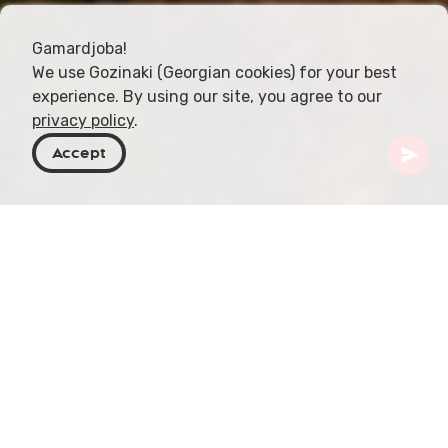
Gamardjoba!
We use Gozinaki (Georgian cookies) for your best
experience. By using our site, you agree to our
privacy policy
.
Accept
Georgien
Resmål
Kakheti
Ujarma fästning
Ujarma fästning, en forntida fästningsstad i
Georgiens Kakheti-region, i Sagarejo kommun, är
fylld av historia och hisnande landskap. Belägen
nära Gombori-passet längs vägen mellan Tbilisi