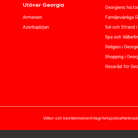
Utöver Georgia
Georgiens histor
Armenien
Familjevänliga 
Azerbajdzjan
Sol och Strand i
Spa och Välbefi
Religion i Georg
Shopping i Geor
Reseråd för Geo
Villkor och bestämmelser
Integritetspolicy
Marknads