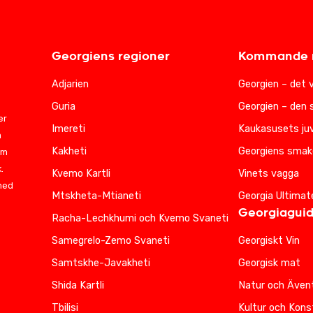
Georgiens regioner
Kommande r
Adjarien
Georgien – det 
Guria
Georgien – den 
er
Imereti
Kaukasusets juv
m
Kakheti
Georgiens smak
am
.
Kvemo Kartli
Vinets vagga
 med
Mtskheta-Mtianeti
Georgia Ultimat
Georgiagui
Racha-Lechkhumi och Kvemo Svaneti
Samegrelo-Zemo Svaneti
Georgiskt Vin
Samtskhe-Javakheti
Georgisk mat
Shida Kartli
Natur och Ävent
Tbilisi
Kultur och Kons