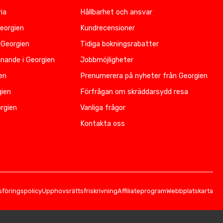
ia
Hållbarhet och ansvar
Georgien
Kundrecensioner
 Georgien
Tidiga bokningsrabatter
nnande i Georgien
Jobbmöjligheter
ien
Prenumerera på nyheter från Georgien
gien
Förfrågan om skräddarsydd resa
rgien
Vanliga frågor
Kontakta oss
föringspolicy
Upphovsrättsfriskrivning
Affiliateprogram
Webbplatskarta