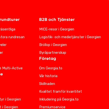
undturer
B2B och Tjänster
väsentliga
MICE-resor i Georgien
stora rundresan
Logistik- och medietjänster i Georgien
eler
Bröllop i Georgien
er
Byråpartnerskap
Företag
e Multi-Active
Om Georgia.to
de
Vår historia
Skillnaden
Kvalitet framför kvantitet
yr i Georgien
Inkludering på Georgia.to
t i Georgien
Premiumservice