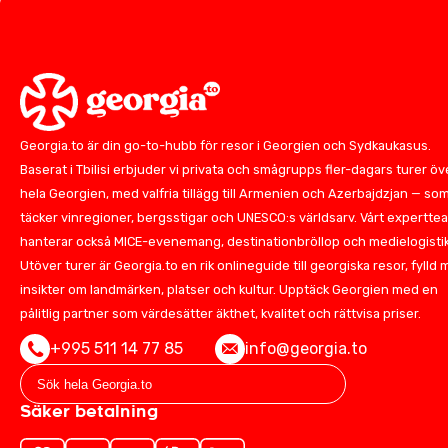
Georgia.to är din go-to-hubb för resor i Georgien och Sydkaukasus.
Baserat i Tbilisi erbjuder vi privata och smågrupps fler-dagars turer öv
hela Georgien, med valfria tillägg till Armenien och Azerbajdzjan — so
täcker vinregioner, bergsstigar och UNESCO:s världsarv. Vårt expertte
hanterar också MICE-evenemang, destinationbröllop och medielogistik
Utöver turer är Georgia.to en rik onlineguide till georgiska resor, fylld
insikter om landmärken, platser och kultur. Upptäck Georgien med en
pålitlig partner som värdesätter äkthet, kvalitet och rättvisa priser.
+995 511 14 77 85
info@georgia.to
Säker betalning