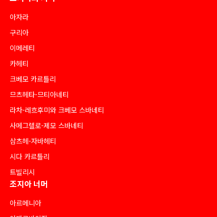
아자라
구리아
이메레티
카헤티
크베모 카르틀리
므츠헤타-므티아네티
라차-레흐후미와 크베모 스바네티
사메그렐로-제모 스바네티
삼츠헤-자바헤티
시다 카르틀리
트빌리시
조지아 너머
아르메니아