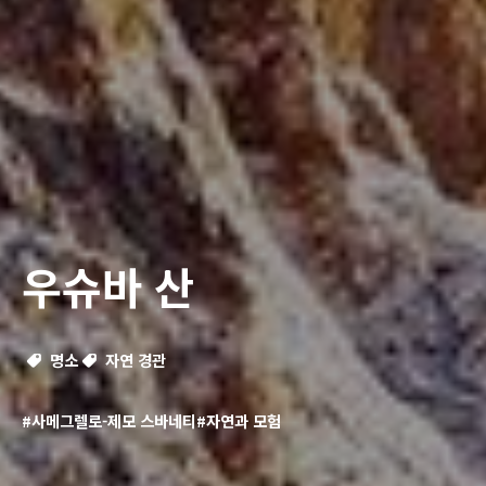
우슈바 산
명소
자연 경관
#사메그렐로-제모 스바네티
#자연과 모험