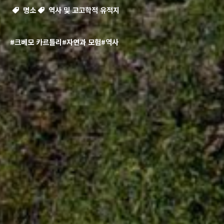
명소
역사 및 고고학적 유적지
#크베모 카르틀리
#자연과 모험
#역사