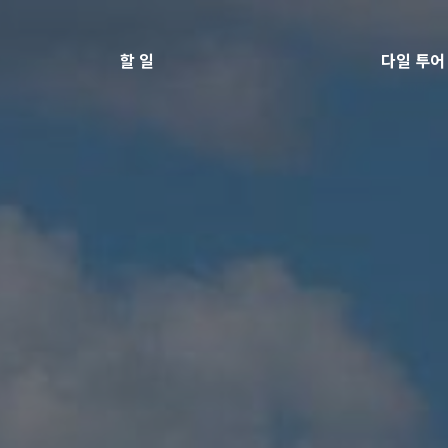
할 일
다일 투어