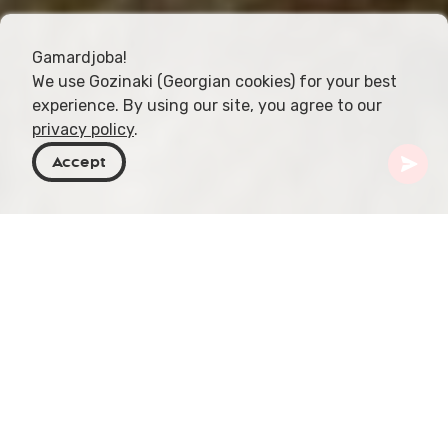
Gamardjoba!
We use Gozinaki (Georgian cookies) for your best
experience. By using our site, you agree to our
privacy policy
.
Accept
Georgien
Orte zu besuchen
Kvemo Kartli
Kojori Fortress
Nur etwa 18 Kilometer von Tbilisi entfernt, in der
Nähe des idyllischen Klimakurorts Kojori, erhebt