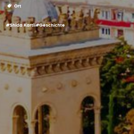
Ort
#Shida Kartli
#Geschichte