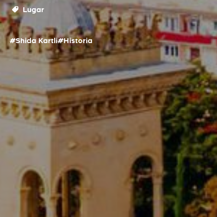
Lugar
#Shida Kartli
#Historia