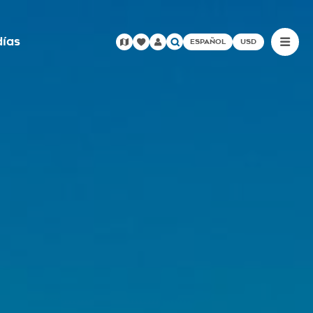
días
ESPAÑOL
USD