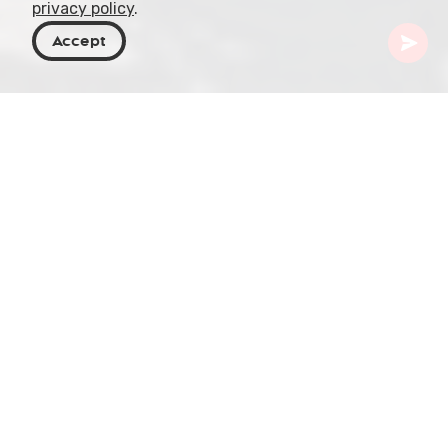
privacy policy
.
Accept
Georgia
Destinos
Imereti
Monasterio de Gelati
El Monasterio de Gelati es un sitio Patrimonio
Mundial de la UNESCO situado cerca de la ciudad
de Kutaisi, en la región de Imereti en Georgia. El
complejo monástico fue fundado en 1106 por el
rey David IV de Georgia y fue un importante
centro de enseñanza y cultura a lo largo de la