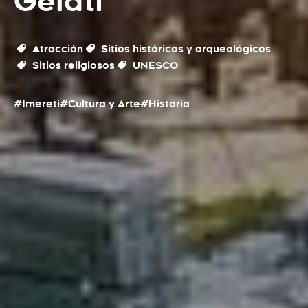
Gelati
Atracción
Sitios históricos y arqueológicos
Sitios religiosos
UNESCO
#Imereti
#Cultura y Arte
#Historia