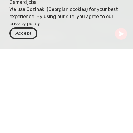
Gamardjoba!
We use Gozinaki (Georgian cookies) for your best
experience. By using our site, you agree to our
privacy policy
.
Accept
Georgia
Destinos
Guria
Parque dendrológico Shekvetili
Situado en la costa del Mar Negro de Georgia, el
Parque dendrológico Shekvetili es un
extraordinario testimonio de la diversidad
botánica mundial. Con una extensión de 60