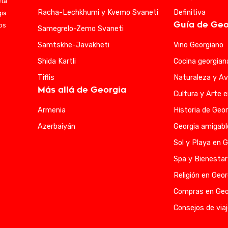
eta
Racha-Lechkhumi y Kvemo Svaneti
Definitiva
gia
Guía de Geo
ios
Samegrelo-Zemo Svaneti
Samtskhe-Javakheti
Vino Georgiano
Shida Kartli
Cocina georgian
Tiflis
Naturaleza y Av
Más allá de Georgia
Cultura y Arte 
Armenia
Historia de Geor
Azerbaiyán
Georgia amigabl
Sol y Playa en G
Spa y Bienestar
Religión en Geor
Compras en Geo
Consejos de viaj