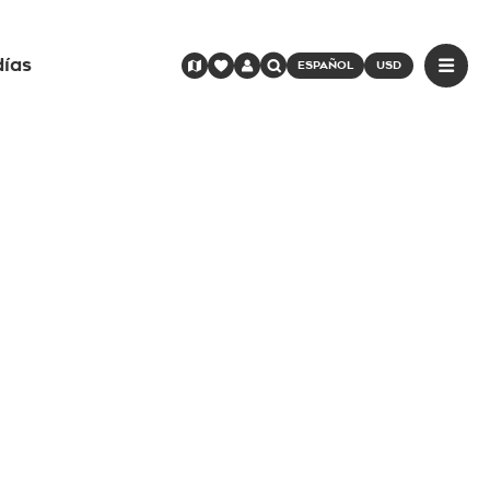
días
ESPAÑOL
USD