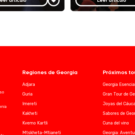
eer artículo
Leer artículo
Regiones de Georgia
Próximos to
Adjara
Georgia Esencia
aso
Guria
Gran Tour de Ge
Imereti
Joyas del Cáuc
enia
Kakheti
Sabores de Geor
Kvemo Kartli
Cuna del vino
Mtskheta-Mtianeti
Georgia: Aventu