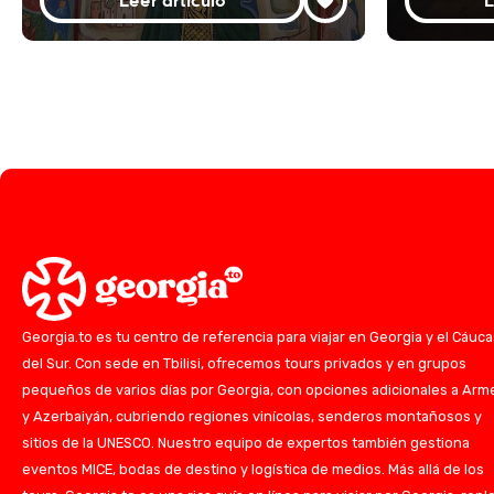
Leer artículo
L
Georgia.to es tu centro de referencia para viajar en Georgia y el Cáuc
del Sur. Con sede en Tbilisi, ofrecemos tours privados y en grupos
pequeños de varios días por Georgia, con opciones adicionales a Arm
y Azerbaiyán, cubriendo regiones vinícolas, senderos montañosos y
sitios de la UNESCO. Nuestro equipo de expertos también gestiona
eventos MICE, bodas de destino y logística de medios. Más allá de los