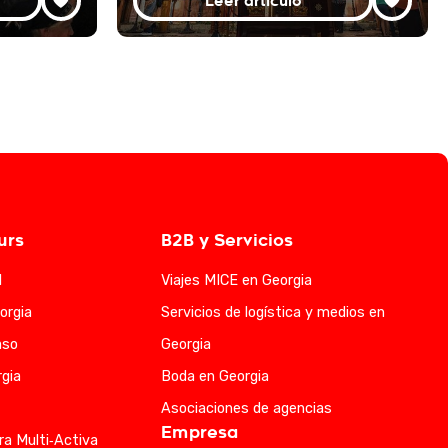
Leer artículo
urs
B2B y Servicios
l
Viajes MICE en Georgia
orgia
Servicios de logística y medios en
aso
Georgia
gia
Boda en Georgia
Asociaciones de agencias
Empresa
ra Multi‑Activa