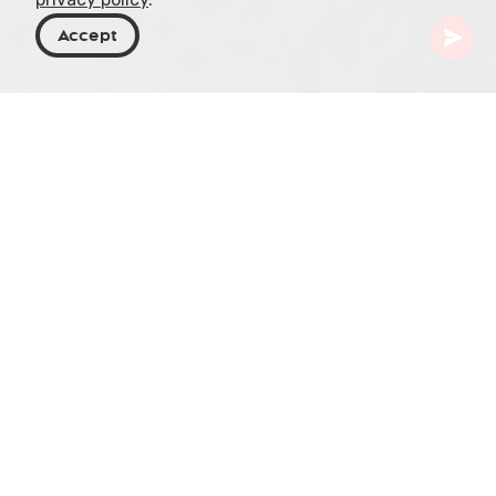
Accept
Georgia
Destinos
Tiflis
Catedral Sameba
La Catedral de la Santísima Trinidad de Tbilisi,
conocida comúnmente como Catedral Sameba,
es uno de los monumentos más impresionantes e
icónicos de la ciudad. Esta imponente catedral se
ubica en el histórico barrio de Avlabari y domina el
horizonte urbano con su distintiva cúpula dorada
que alcanza los 101 metros de altura. La