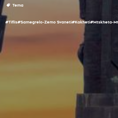
Tema
#Tiflis
#Samegrelo-Zemo Svaneti
#Kakheti
#Mtskheta-Mt