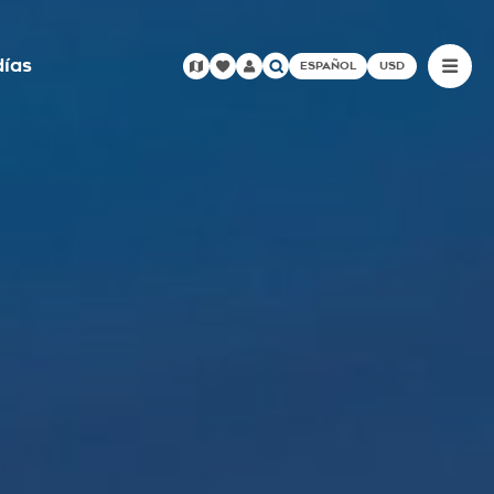
días
ESPAÑOL
USD