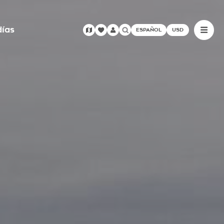
días
ESPAÑOL
USD