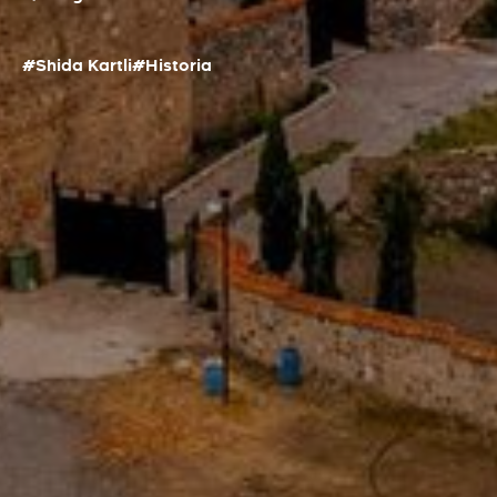
#Shida Kartli
#Historia