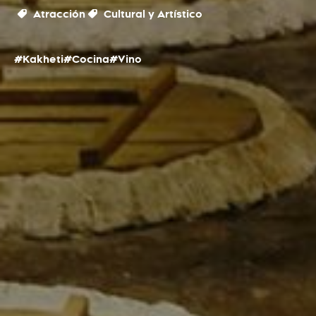
Atracción
Cultural y Artístico
#Kakheti
#Cocina
#Vino