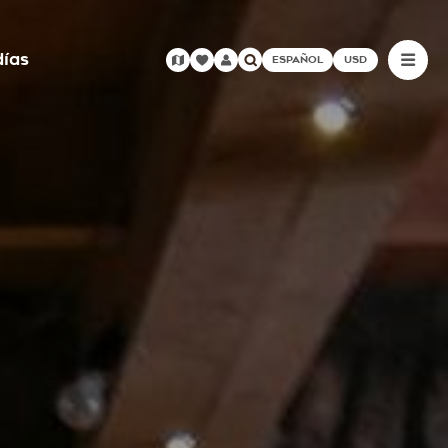
días
ESPAÑOL
USD