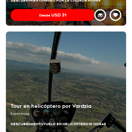
DESCUBRIMIENTO
PASEO POR LA CIUDAD
4 HORAS
USD
31
Desde
Tour en helicóptero por Vardzia
Experiencia
DESCUBRIMIENTO
VUELO EN HELICÓPTERO
10 HORAS