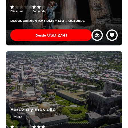
Dificultad
Comodidad
DESCUBRIMIENTO
16 DÍAS
MAYO — OCTUBRE
USD
2,141
Desde
Vardzia y más allá
Circuito