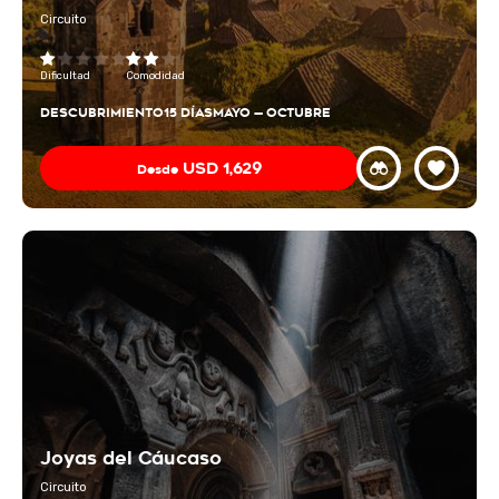
Circuito
Dificultad
Comodidad
DESCUBRIMIENTO
15 DÍAS
MAYO — OCTUBRE
USD
1,629
Desde
Joyas del Cáucaso
Circuito