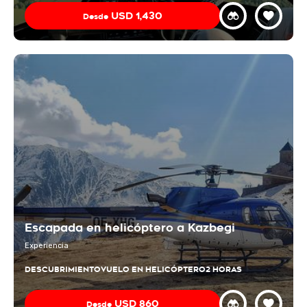
USD
1,430
Desde
Escapada en helicóptero a Kazbegi
Experiencia
DESCUBRIMIENTO
VUELO EN HELICÓPTERO
2 HORAS
USD
860
Desde