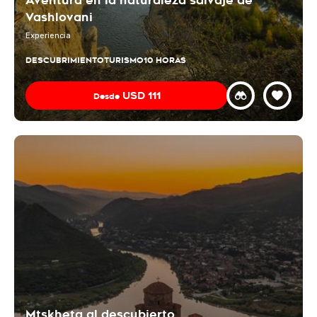
Aventura en la naturaleza salvaje de
Vashlovani
Experiencia
DESCUBRIMIENTO
TURISMO
10 HORAS
USD
111
Desde
Mtskheta al descubierto