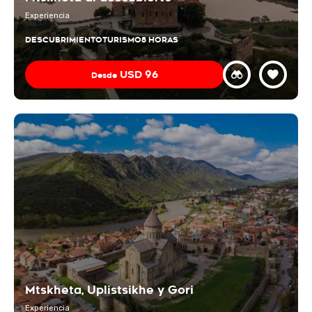
Experiencia
DESCUBRIMIENTO
TURISMO
8 HORAS
USD
96
Desde
Mtskheta, Uplistsikhe y Gori
Experiencia