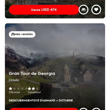
USD
474
Desde
Más vendido
Gran Tour de Georgia
Circuito
Dificultad
Comodidad
DESCUBRIMIENTO
13 DÍAS
MAYO — OCTUBRE