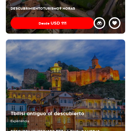
DESCUBRIMIENTO
TURISMO
9 HORAS
USD
111
Desde
Tbilisi antiguo al descubierto
Experiencia