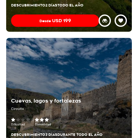
DESCUBRIMIENTO
2 DÍAS
TODO EL AÑO
USD
199
Desde
Cuevas, lagos y fortalezas
Circuito
Dificultad
Comodidad
DESCUBRIMIENTO
3 DÍAS
DURANTE TODO EL AÑO