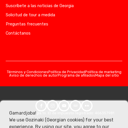
Suscríbete a las noticias de Georgia
Solicitud de tour a medida
Preguntas frecuentes
Contáctanos
Términos y Condiciones
Política de Privacidad
Política de marketing
Aviso de derechos de autor
Programa de afiliados
Mapa del sitio
Gamardjoba!
© 2026 Georgia.to. ID de impuesto registrado: 406357981
We use Gozinaki (Georgian cookies) for your best
experience. By using our site, you agree to our