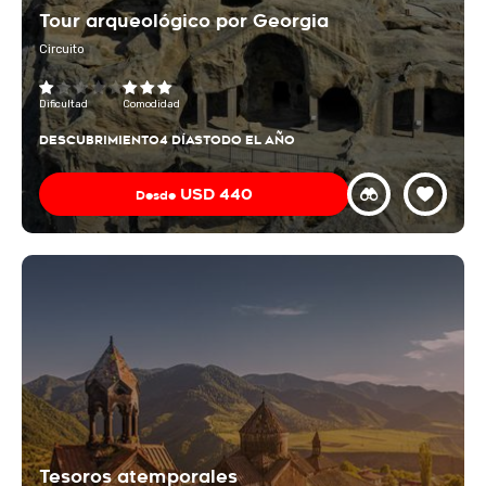
Tour arqueológico por Georgia
Circuito
Dificultad
Comodidad
DESCUBRIMIENTO
4 DÍAS
TODO EL AÑO
USD
440
Desde
Tesoros atemporales