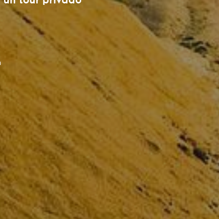
 un tour privado
n