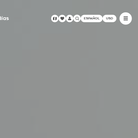
días
ESPAÑOL
USD