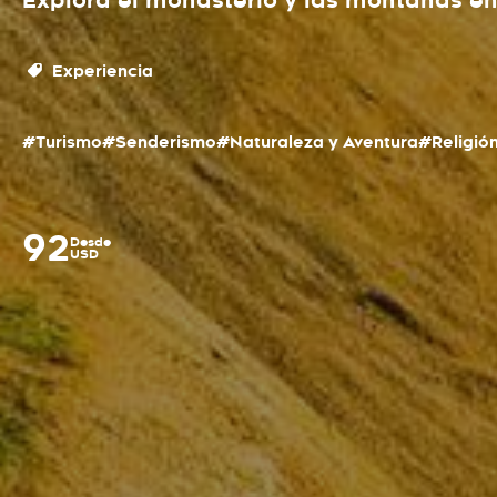
Explora el monasterio y las montañas en
Experiencia
#Turismo
#Senderismo
#Naturaleza y Aventura
#Religió
92
Desde
USD