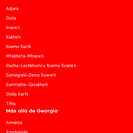
Adjara
Guria
Imereti
Kakheti
Kvemo Kartli
Mtskheta-Mtianeti
Racha-Lechkhumi y Kvemo Svaneti
Samegrelo-Zemo Svaneti
Samtskhe-Javakheti
Shida Kartli
Tiflis
Más allá de Georgia
Armenia
Azerbaiyán