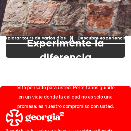
Viva un tour por
Georgia —
Donde cada momento importa y cada
sonrisa es genuina.
Explorar tours de varios días
Descubre experiencias
Experimente la
diferencia
Elegir Georgia.to significa adoptar una
experiencia de viaje en la que cada detalle
está pensado para usted. Permítanos guiarle
en un viaje donde la calidad no es solo una
promesa: es nuestro compromiso con usted.
Georgia.to es tu centro de referencia para viajar en Georgia