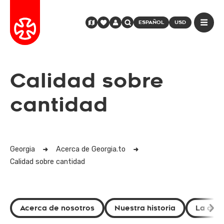
ESPAÑOL
USD
Calidad sobre
cantidad
Georgia
Acerca de Georgia.to
Calidad sobre cantidad
Acerca de nosotros
Nuestra historia
La dife