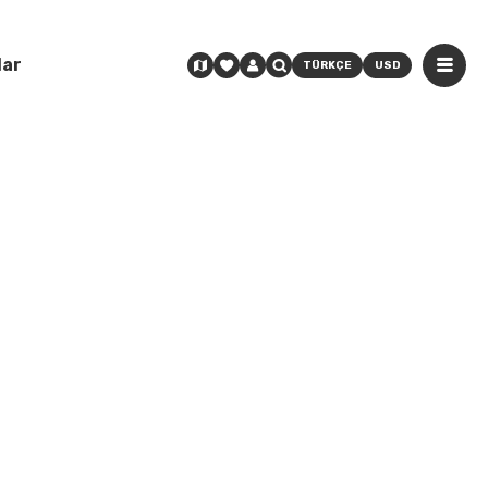
lar
TÜRKÇE
USD