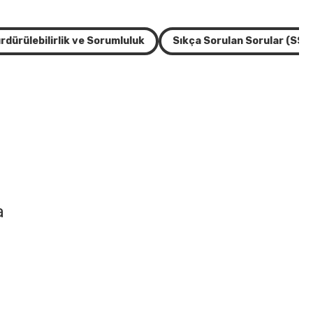
rdürülebilirlik ve Sorumluluk
Sıkça Sorulan Sorular (SSS
a
.