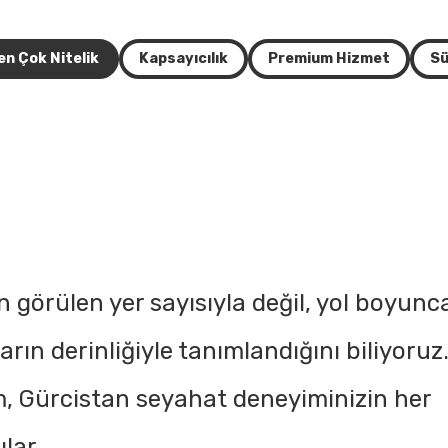
en Çok Nitelik
Kapsayıcılık
Premium Hizmet
Sü
n görülen yer sayısıyla değil, yol boyunc
ın derinliğiyle tanımlandığını biliyoruz
em, Gürcistan seyahat deneyiminizin her
ılar.