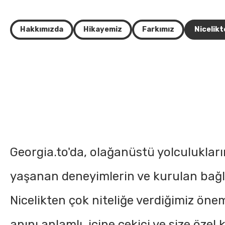
Hakkımızda
Hikayemiz
Farkımız
Nicelikt
Georgia.to'da, olağanüstü yolculukları
yaşanan deneyimlerin ve kurulan bağlar
Nicelikten çok niteliğe verdiğimiz ön
anını anlamlı, içine çekici ve size özel k