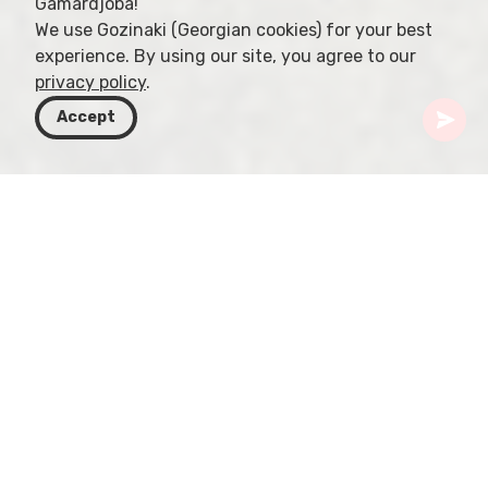
Gamardjoba!
We use Gozinaki (Georgian cookies) for your best
experience. By using our site, you agree to our
privacy policy
.
Accept
Gürcistan
Rotalar
Acara
Zeda Makhuntseti
Zeda Makhuntseti, Gürcistan'ın güneybatısındaki
Acara bölgesinin Keda ilçesinde yer alan şirin bir
köydür. Deniz seviyesinden 331 metre yüksekte
bulunan bu küçük yerleşimin nüfusu 351 kişidir.
Küçük olmasına rağmen, Zeda Makhuntseti,