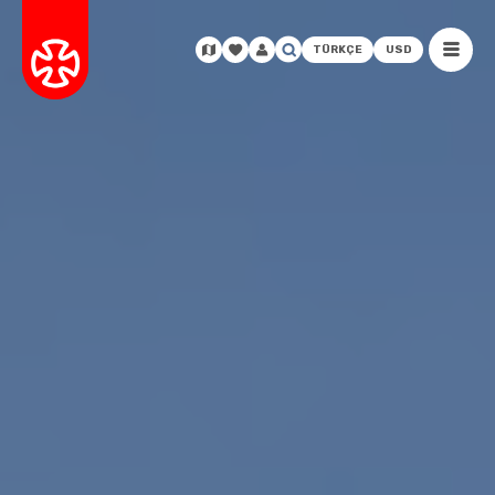
TÜRKÇE
USD