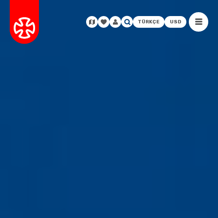
TÜRKÇE
USD