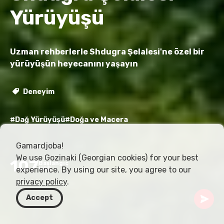
Yürüyüşü
Uzman rehberlerle Shdugra Şelalesi'ne özel bir
yürüyüşün heyecanını yaşayın
Deneyim
#Dağ Yürüyüşü
#Doğa ve Macera
Gamardjoba!
We use Gozinaki (Georgian cookies) for your best
107
Başlangıç
experience. By using our site, you agree to our
USD
privacy policy
.
Accept