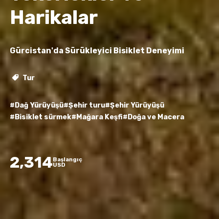
Harikalar
Gürcistan'da Sürükleyici Bisiklet Deneyimi
Tur
#Dağ Yürüyüşü
#Şehir turu
#Şehir Yürüyüşü
#Bisiklet sürmek
#Mağara Keşfi
#Doğa ve Macera
2,314
Başlangıç
USD