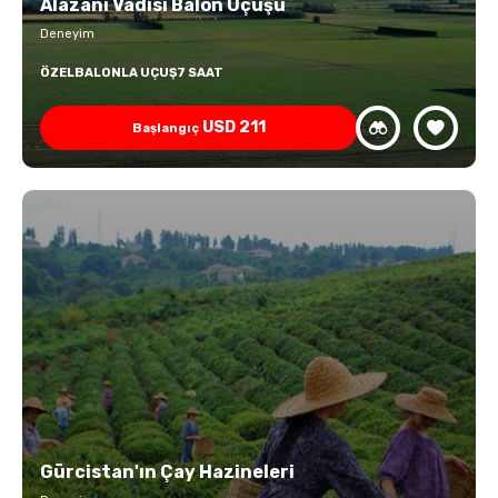
Alazani Vadisi Balon Uçuşu
Deneyim
ÖZEL
BALONLA UÇUŞ
7 SAAT
USD
211
Başlangıç
Gürcistan'ın Çay Hazineleri