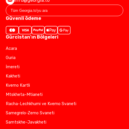
info@georgia.to
Güvenli ödeme
Gürcistan'ın Bölgeleri
Acara
Guria
İmereti
Kakheti
Kvemo Kartli
Mtskheta-Mtianeti
Racha-Lechkhumi ve Kvemo Svaneti
Samegrelo-Zemo Svaneti
Samtskhe-Javakheti