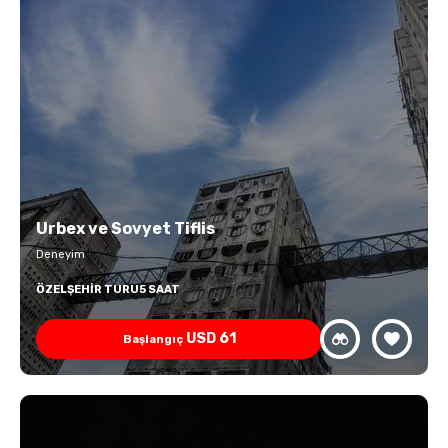
Urbex ve Sovyet Tiflis
Deneyim
ÖZEL
ŞEHIR TURU
5 SAAT
USD
61
Başlangıç