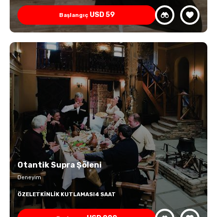
USD
59
Başlangıç
Otantik Supra Şöleni
Deneyim
ÖZEL
ETKINLIK KUTLAMASI
4 SAAT