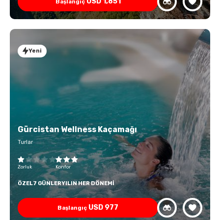
USD
1,851
Başlangıç
Yeni
Gürcistan Wellness Kaçamağı
Turlar
Zorluk
Konfor
ÖZEL
7 GÜNLER
YILIN HER DÖNEMI
USD
977
Başlangıç