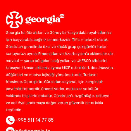
Georgia.to, Gürcistan ve Güney Kafkasya'daki seyahatleriniz
için başvurabileceğiniz bir merkezdir. Tiflis merkezli olarak,
Gürcistan genelinde özel ve küçük grup çok günlük turlar
sunuyoruz; ayrıca Ermenistan ve Azerbaycan'a eklemeler de
mevcut — şarap bölgeleri, dağ yolları ve UNESCO sitelerini
kapsıyor. Uzman ekibimiz ayrıca MICE etkinlikleri, destinasyon
düğünleri ve medya lojistiği yönetmektedir. Turların
ötesinde, Georgia.to, Gürcistan seyahati için zengin bir
çevrimiçi rehberdir; önemli yerler, mekanlar ve kültür
hakkında bilgilerle doludur. Gürcistan'ı, özgünlüğe, kaliteye
ve adil fiyatlandırmaya değer veren güvenilir bir ortakla
keşfedin.
+995 511 14 77 85