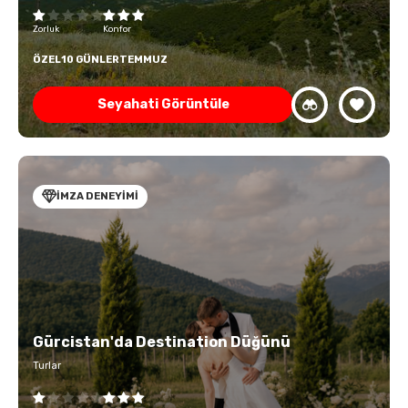
Zorluk
Konfor
ÖZEL
10 GÜNLER
TEMMUZ
Seyahati Görüntüle
İMZA DENEYİMİ
Gürcistan'da Destination Düğünü
Turlar