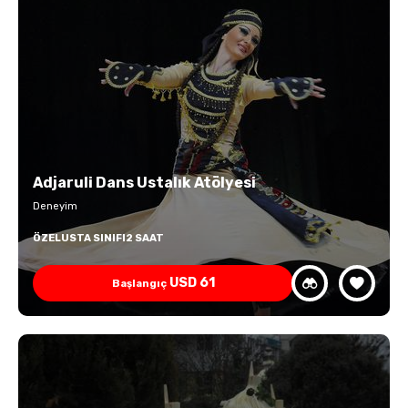
Adjaruli Dans Ustalık Atölyesi
Deneyim
ÖZEL
USTA SINIFI
2 SAAT
USD
61
Başlangıç