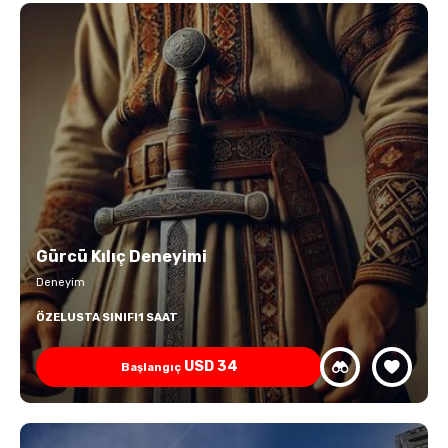
Gürcü Kılıç Deneyimi
Deneyim
ÖZEL
USTA SINIFI
1 SAAT
USD
34
Başlangıç