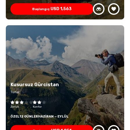
USD
1,563
Başlangıç
Kusursuz Gürcistan
Turlar
Zorluk
Konfor
ÖZEL
12 GÜNLER
HAZIRAN — EYLÜL