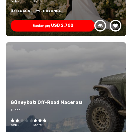
Zorluk
Konfor
ÖZEL
6 GÜNLER
YIL BOYUNCA
USD
2,762
Başlangıç
Güneybatı Off-Road Macerası
Turlar
Zorluk
Konfor