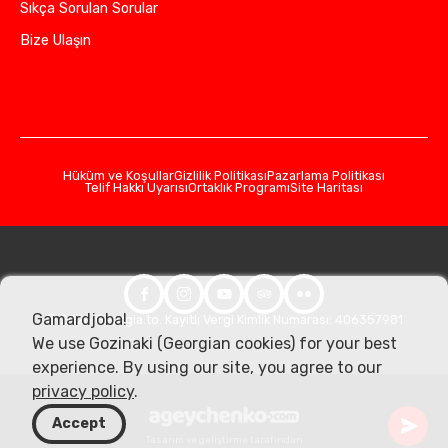
Sıkça Sorulan Sorular
Bize Ulaşın
Hüküm ve Koşullar
Gizlilik Politikası
Pazarlama Politikası
Telif Hakkı Uyarısı
Ortaklık Programı
Site Haritası
Gamardjoba!
© 2026 Georgia.to. Kayıtlı Vergi Kimlik Numarası: 406357981
We use Gozinaki (Georgian cookies) for your best
experience. By using our site, you agree to our
privacy policy
.
Accept
Tasarım ve geliştirme tarafından