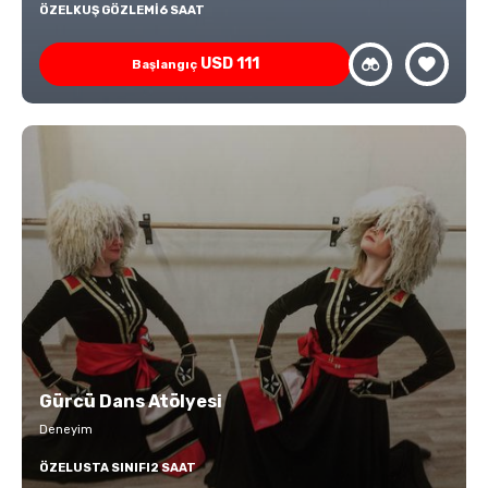
ÖZEL
KUŞ GÖZLEMI
6 SAAT
USD
111
Başlangıç
Gürcü Dans Atölyesi
Deneyim
ÖZEL
USTA SINIFI
2 SAAT