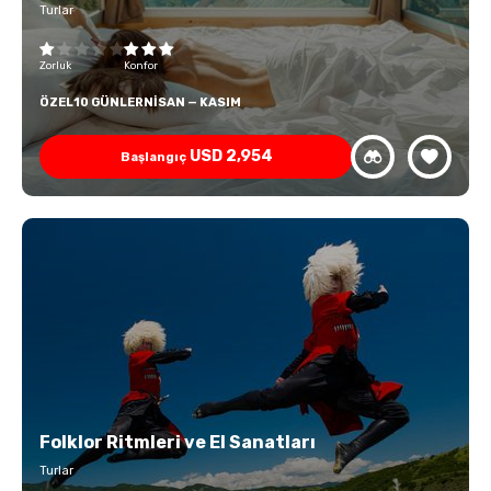
Turlar
Zorluk
Konfor
ÖZEL
10 GÜNLER
NISAN — KASIM
USD
2,954
Başlangıç
Folklor Ritmleri ve El Sanatları
Turlar