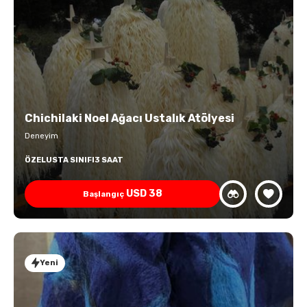
Chichilaki Noel Ağacı Ustalık Atölyesi
Deneyim
ÖZEL
USTA SINIFI
3 SAAT
USD
38
Başlangıç
Yeni