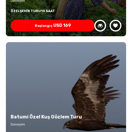
Deneyim
ÖZEL
ŞEHIR TURU
10 SAAT
USD
169
Başlangıç
Batumi Özel Kuş Gözlem Turu
Deneyim