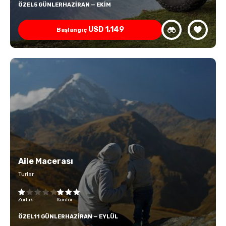
ÖZEL
5 GÜNLER
HAZIRAN — EKIM
USD
1,149
Başlangıç
Aile Macerası
Turlar
Zorluk
Konfor
ÖZEL
11 GÜNLER
HAZIRAN — EYLÜL