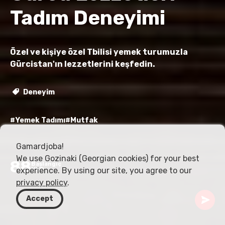
Tadım Deneyimi
Özel ve kişiye özel Tbilisi yemek turumuzla
Gürcistan'ın lezzetlerini keşfedin.
Deneyim
#Yemek Tadımı
#Mutfak
Gamardjoba!
We use Gozinaki (Georgian cookies) for your best
88
Başlangıç
experience. By using our site, you agree to our
USD
privacy policy
.
Accept