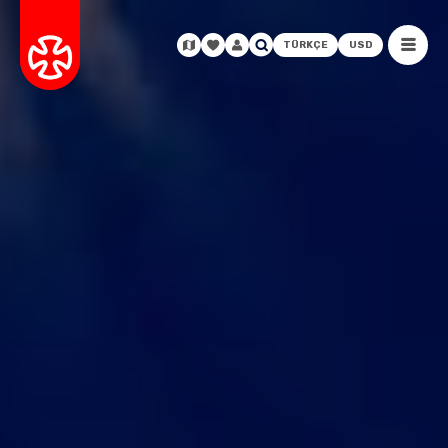
TÜRKÇE
USD