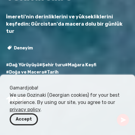
İmereti'nin derinliklerini ve yüksekliklerini
keşfedin: Gürcistan'da macera dolu bir günlük
tur
Deneyim
#Dağ Yürüyüşü
#Şehir turu
#Mağara Keşfi
#Doğa ve Macera
#Tarih
Gamardjoba!
We use Gozinaki (Georgian cookies) for your best
103
Başlangıç
experience. By using our site, you agree to our
USD
privacy policy
.
Accept