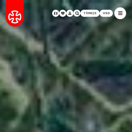
TÜRKÇE
USD