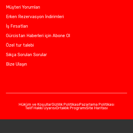
Müşteri Yorumları
Erken Rezervasyon İndirimleri
İş Fırsatları
Gürcistan Haberleri için Abone Ol
Özel tur talebi
Sıkça Sorulan Sorular
Bize Ulaşın
Hüküm ve Koşullar
Gizlilik Politikası
Pazarlama Politikası
Telif Hakkı Uyarısı
Ortaklık Programı
Site Haritası