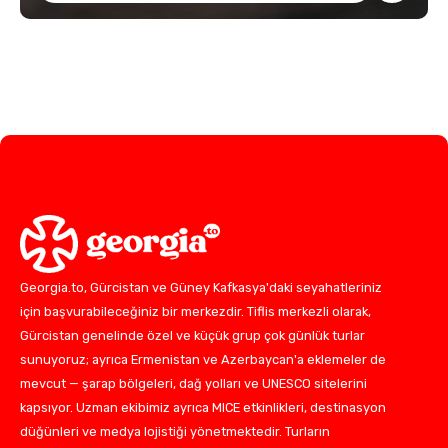
Georgia.to, Gürcistan ve Güney Kafkasya'daki seyahatleriniz
için başvurabileceğiniz bir merkezdir. Tiflis merkezli olarak,
Gürcistan genelinde özel ve küçük grup çok günlük turlar
sunuyoruz; ayrıca Ermenistan ve Azerbaycan'a eklemeler de
mevcut — şarap bölgeleri, dağ yolları ve UNESCO sitelerini
kapsıyor. Uzman ekibimiz ayrıca MICE etkinlikleri, destinasyon
düğünleri ve medya lojistiği yönetmektedir. Turların