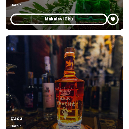
Makale
Makaleyi Oku
Çaca
Makale