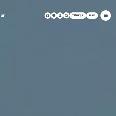
lar
TÜRKÇE
USD