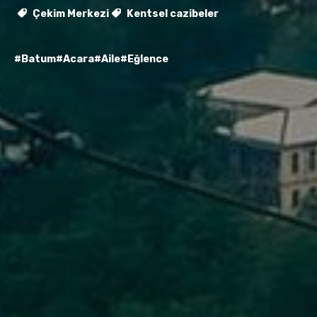
Çekim Merkezi
Kentsel cazibeler
#Batum
#Acara
#Aile
#Eğlence