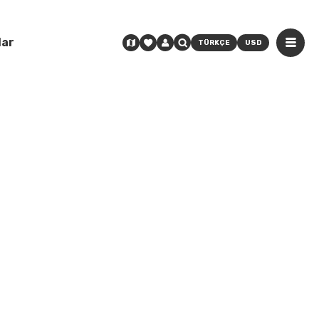
lar
TÜRKÇE
USD