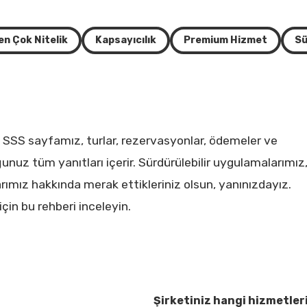
en Çok Nitelik
Kapsayıcılık
Premium Hizmet
Sü
 SSS sayfamız, turlar, rezervasyonlar, ödemeler ve
unuz tüm yanıtları içerir. Sürdürülebilir uygulamalarımız
mız hakkında merak ettikleriniz olsun, yanınızdayız.
in bu rehberi inceleyin.
Şirketiniz hangi hizmetle