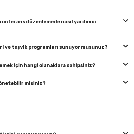
a konferans düzenlemede nasıl yardımcı
eri ve teşvik programları sunuyor musunuz?
lemek için hangi olanaklara sahipsiniz?
önetebilir misiniz?