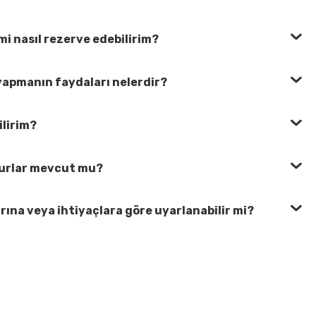
mi nasıl rezerve edebilirim?
yapmanın faydaları nelerdir?
ilirim?
turlar mevcut mu?
nlarına veya ihtiyaçlara göre uyarlanabilir mi?