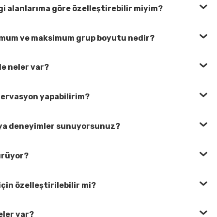
gi alanlarıma göre özelleştirebilir miyim?
nimum ve maksimum grup boyutu nedir?
e neler var?
ezervasyon yapabilirim?
eya deneyimler sunuyorsunuz?
ürüyor?
çin özelleştirilebilir mi?
eler var?