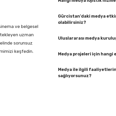
Hangi medya lojistik hizm
Gürcistan'daki medya etkin
olabilirsiniz?
 sinema ve belgesel
estekleyen uzman
Uluslararası medya kuruluş
nelinde sorunsuz
mimizi keşfedin.
Medya projeleri için hang
Medya ile ilgili faaliyetler
sağlıyorsunuz?