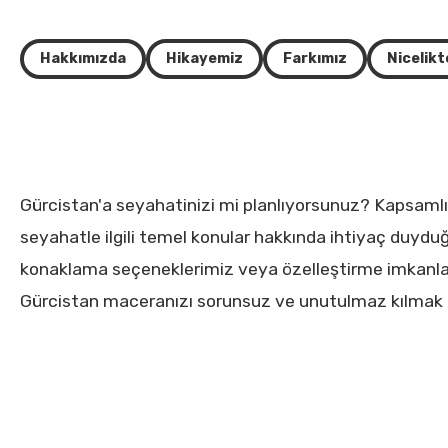
Hakkımızda
Hikayemiz
Farkımız
Nicelikt
Gürcistan'a seyahatinizi mi planlıyorsunuz? Kapsamlı
seyahatle ilgili temel konular hakkında ihtiyaç duyduğ
konaklama seçeneklerimiz veya özelleştirme imkanları
Gürcistan maceranızı sorunsuz ve unutulmaz kılmak iç