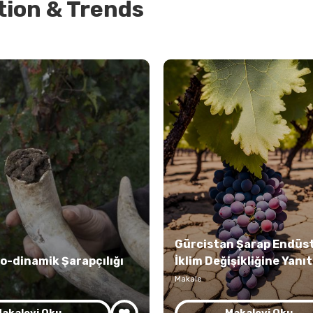
tion & Trends
Gürcistan Şarap Endüst
o-dinamik Şarapçılığı
İklim Değişikliğine Yanıt
Makale