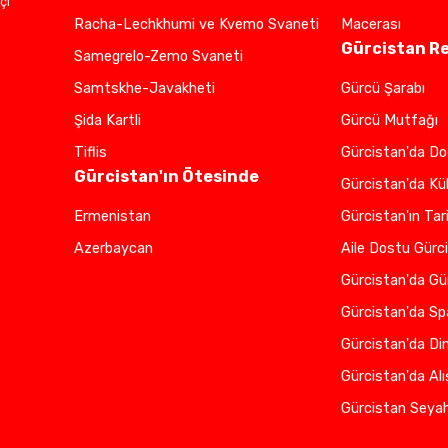
çi
Racha-Lechkhumi ve Kvemo Svaneti
Macerası
Gürcistan R
Samegrelo-Zemo Svaneti
Samtskhe-Javakheti
Gürcü Şarabı
Şida Kartli
Gürcü Mutfağı
Tiflis
Gürcistan'da D
Gürcistan'ın Ötesinde
Gürcistan'da Kü
Ermenistan
Gürcistan'ın Tari
Azerbaycan
Aile Dostu Gürc
Gürcistan'da Gü
Gürcistan'da Sp
Gürcistan'da Di
Gürcistan'da Alı
Gürcistan Seyah