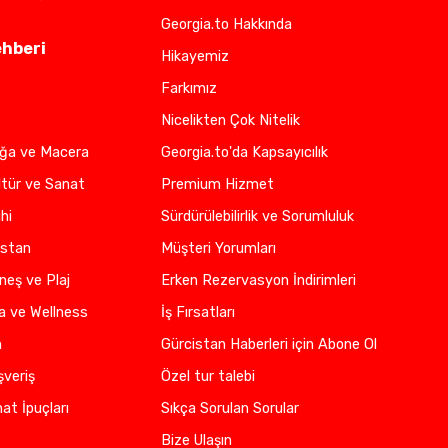
Georgia.to Hakkında
ehberi
Hikayemiz
Farkımız
Nicelikten Çok Nitelik
oğa ve Macera
Georgia.to'da Kapsayıcılık
ltür ve Sanat
Premium Hizmet
hi
Sürdürülebilirlik ve Sorumluluk
istan
Müşteri Yorumları
neş ve Plaj
Erken Rezervasyon İndirimleri
a ve Wellness
İş Fırsatları
n
Gürcistan Haberleri için Abone Ol
şveriş
Özel tur talebi
at İpuçları
Sıkça Sorulan Sorular
Bize Ulaşın