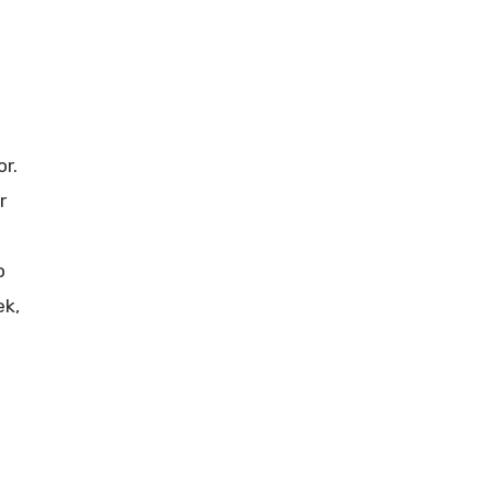
or.
r
p
ek,