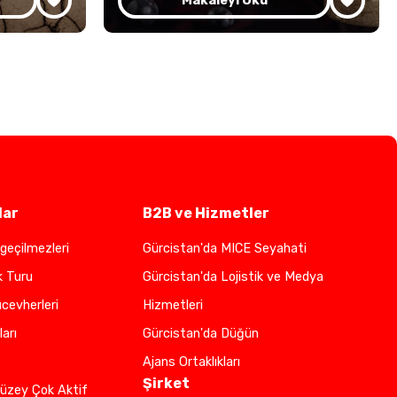
Makaleyi Oku
lar
B2B ve Hizmetler
geçilmezleri
Gürcistan'da MICE Seyahati
k Turu
Gürcistan'da Lojistik ve Medya
cevherleri
Hizmetleri
ları
Gürcistan'da Düğün
Ajans Ortaklıkları
Şirket
üzey Çok Aktif