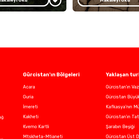
akaleyi Oku
Makaleyi Oku
Gürcistan'ın Bölgeleri
Yaklaşan tur
Acara
Gürcistan'ın Vaz
Guria
Gürcistan Büyü
İmereti
Kafkasya'nın Mü
Kakheti
Gürcistan'ın Tat
ağ
Kvemo Kartli
Şarabın Beşiği
Mtskheta-Mtianeti
Gürcistan Üst D