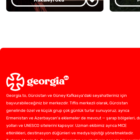
Makaleyi Oku
M
Georgia.to, Gürcistan ve Güney Kafkasya'daki seyahatleriniz için
başvurabileceğiniz bir merkezdir. Tiflis merkezli olarak, Gürcistan
genelinde özel ve küçük grup çok günlük turlar sunuyoruz; ayrıca
Ermenistan ve Azerbaycan'a eklemeler de mevcut — şarap bölgeleri, d
yolları ve UNESCO sitelerini kapsıyor. Uzman ekibimiz ayrıca MICE
etkinlikleri, destinasyon düğünleri ve medya lojistiği yönetmektedir.