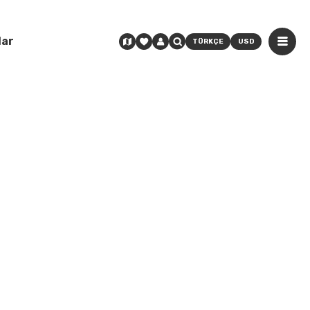
lar
TÜRKÇE
USD