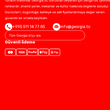
Turların ötesinde, Georgia.to, Gürcistan seyahati için zengin bir çevrimi
rehberdir; önemli yerler, mekanlar ve kültür hakkında bilgilerle doludur.
Gürcistan'ı, özgünlüğe, kaliteye ve adil fiyatlandırmaya değer veren
güvenilir bir ortakla keşfedin.
+995 511 14 77 85
info@georgia.to
Güvenli ödeme