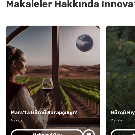
Makaleler Hakkında Innova
Mars'ta Gürcü Şarapçılığı?
Gürcü Biy
Makale
Makale