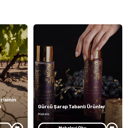
risinin
ı
Gürcü Şarap Tabanlı Ürünler
Makale