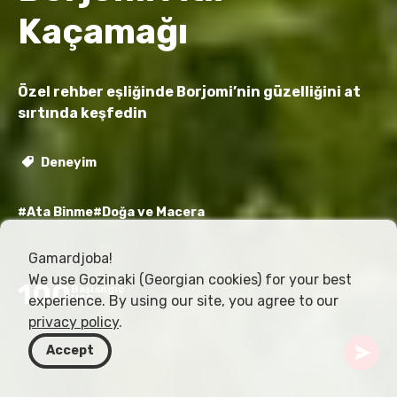
Kaçamağı
Özel rehber eşliğinde Borjomi’nin güzelliğini at
sırtında keşfedin
Deneyim
#Ata Binme
#Doğa ve Macera
Gamardjoba!
We use Gozinaki (Georgian cookies) for your best
100
Başlangıç
experience. By using our site, you agree to our
USD
privacy policy
.
Accept