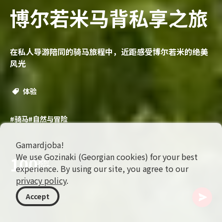
博尔若米马背私享之旅
在私人导游陪同的骑马旅程中，近距感受博尔若米的绝美
风光
体验
#骑马
#自然与冒险
Gamardjoba!
We use Gozinaki (Georgian cookies) for your best
100
起价
experience. By using our site, you agree to our
USD
privacy policy
.
Accept