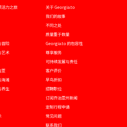
项活力之旅
关于 Georgia.to
我们的故事
不同之处
质量重于数量
与冒险
Georgia.to 的包容性
与艺术
尊享服务
可持续发展与责任
吉亚
客户评价
与海滩
早鸟折扣
与养生
招聘职位
订阅乔治亚州新闻
定制行程申请
示
常见问题
联系我们