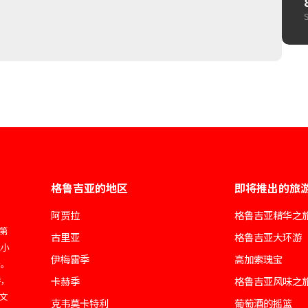
格鲁吉亚的地区
即将推出的旅
阿贾拉
格鲁吉亚精华之
于第
古里亚
格鲁吉亚大环游
地小
伊梅雷季
高加索瑰宝
务。
游，
卡赫季
格鲁吉亚风味之
和文
克韦莫卡特利
葡萄酒的摇篮