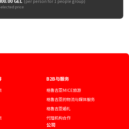
800.00 GEL
(per person for 1 people group)
Selected price
游
B2B与服务
旅
格鲁吉亚MICE旅游
格鲁吉亚的物流与媒体服务
格鲁吉亚婚礼
旅
代理机构合作
公司