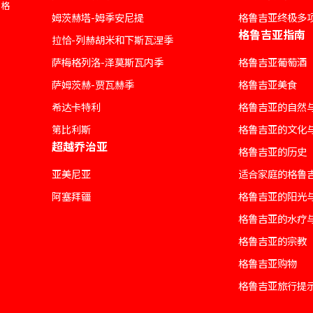
索格
姆茨赫塔-姆季安尼提
格鲁吉亚终极多
格鲁吉亚指南
拉恰-列赫胡米和下斯瓦涅季
萨梅格列洛-泽莫斯瓦内季
格鲁吉亚葡萄酒
萨姆茨赫-贾瓦赫季
格鲁吉亚美食
希达卡特利
格鲁吉亚的自然
第比利斯
格鲁吉亚的文化
超越乔治亚
格鲁吉亚的历史
亚美尼亚
适合家庭的格鲁
阿塞拜疆
格鲁吉亚的阳光
格鲁吉亚的水疗
格鲁吉亚的宗教
格鲁吉亚购物
格鲁吉亚旅行提