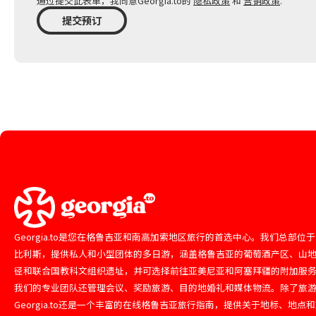
通过提交此表单，我同意Georgia.to的
隐私政策
和
营销政策
.
提交预订
Georgia.to是您在格鲁吉亚和南高加索地区旅行的首选中心。我们总部位
比利斯，提供私人和小型团体的多日游，涵盖格鲁吉亚的葡萄酒产区、山
径和联合国教科文组织遗址，并可选择前往亚美尼亚和阿塞拜疆的附加服
我们的专业团队还管理会议、奖励旅游、目的地婚礼和媒体物流。除了旅
Georgia.to还是一个丰富的在线格鲁吉亚旅行指南，提供关于地标、地点