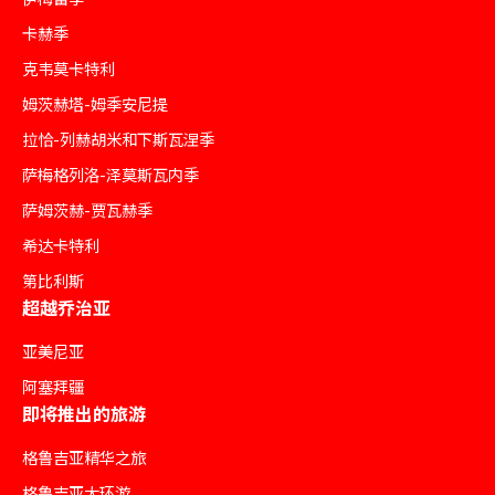
卡赫季
克韦莫卡特利
姆茨赫塔-姆季安尼提
拉恰-列赫胡米和下斯瓦涅季
萨梅格列洛-泽莫斯瓦内季
萨姆茨赫-贾瓦赫季
希达卡特利
第比利斯
超越乔治亚
亚美尼亚
阿塞拜疆
即将推出的旅游
格鲁吉亚精华之旅
格鲁吉亚大环游