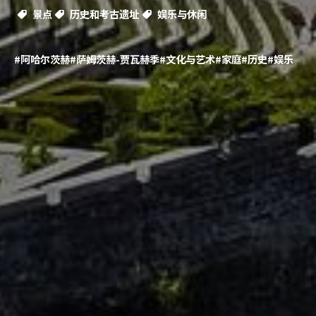
景点
历史和考古遗址
娱乐与休闲
#阿哈尔茨赫
#萨姆茨赫-贾瓦赫季
#文化与艺术
#家庭
#历史
#娱乐